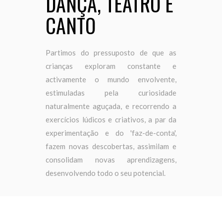
DANÇA, TEATRO E
CANTO
Partimos do pressuposto de que as
crianças exploram constante e
activamente o mundo envolvente,
estimuladas pela curiosidade
naturalmente aguçada, e recorrendo a
exercícios lúdicos e criativos, a par da
experimentação e do 'faz-de-conta',
fazem novas descobertas, assimilam e
consolidam novas aprendizagens,
desenvolvendo todo o seu potencial.